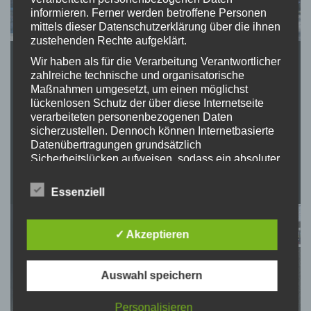
informieren. Ferner werden betroffene Personen
mittels dieser Datenschutzerklärung über die ihnen
zustehenden Rechte aufgeklärt.
Wir haben als für die Verarbeitung Verantwortlicher
zahlreiche technische und organisatorische
Maßnahmen umgesetzt, um einen möglichst
lückenlosen Schutz der über diese Internetseite
verarbeiteten personenbezogenen Daten
sicherzustellen. Dennoch können Internetbasierte
Datenübertragungen grundsätzlich
Sicherheitslücken aufweisen, sodass ein absoluter
Schutz nicht gewährleistet werden kann. Aus
diesem Grund steht es jeder betroffenen Person
Essenziell
frei, personenbezogene Daten auch auf
alternativen Wegen, beispielsweise telefonisch, an
uns zu übermitteln.
✓ Akzeptieren
Begriffsbestimmungen
Auswahl speichern
Die Datenschutzerklärung beruht auf den
Begrifflichkeiten, die durch den Europäischen
Richtlinien- und Verordnungsgeber beim Erlass
Personalisieren