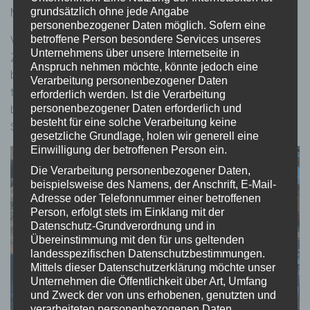
grundsätzlich ohne jede Angabe
Muke und Friedrich Zinke)
personenbezogener Daten möglich. Sofern eine
betroffene Person besondere Services unseres
Vorbeifahrende Autos hupten und bekundeten ihre
Unternehmens über unsere Internetseite in
Zustimmung zu der Aktion. Fußgänger und Fahrradfahren
Anspruch nehmen möchte, könnte jedoch eine
blieben stehen um die Aktion zu verfolgen oder daran
Verarbeitung personenbezogener Daten
teilzunehmen. Auch eine junge Mutter aus der Ukraine
erforderlich werden. Ist die Verarbeitung
personenbezogener Daten erforderlich und
bedankte sich direkt bei den Schülerinnen und Schülern der
besteht für eine solche Verarbeitung keine
SV für diese Aktion.
gesetzliche Grundlage, holen wir generell eine
Einwilligung der betroffenen Person ein.
Die Verarbeitung personenbezogener Daten,
beispielsweise des Namens, der Anschrift, E-Mail-
Adresse oder Telefonnummer einer betroffenen
Person, erfolgt stets im Einklang mit der
Datenschutz-Grundverordnung und in
Übereinstimmung mit den für uns geltenden
landesspezifischen Datenschutzbestimmungen.
Mittels dieser Datenschutzerklärung möchte unser
Unternehmen die Öffentlichkeit über Art, Umfang
und Zweck der von uns erhobenen, genutzten und
verarbeiteten personenbezogenen Daten