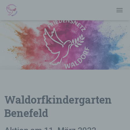
T
O
G
G
L
E
N
A
V
I
G
A
T
I
O
Waldorfkindergarten
N
Benefeld