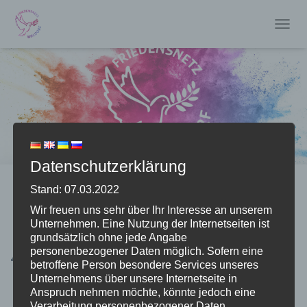
T
O
G
G
L
E
N
A
V
I
Datenschutzerklärung
G
A
Stand: 07.03.2022
T
I
Wir freuen uns sehr über Ihr Interesse an unserem
O
Unternehmen. Eine Nutzung der Internetseiten ist
N
grundsätzlich ohne jede Angabe
Aktionen
personenbezogener Daten möglich. Sofern eine
betroffene Person besondere Services unseres
Unternehmens über unsere Internetseite in
Am 11. März 2022 initiierte das Friedensnetz Waldorf
Anspruch nehmen möchte, könnte jedoch eine
seine erste Aktion.
Verarbeitung personenbezogener Daten