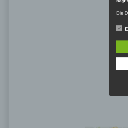
Begri
Die D
Europ
Daten
E
Daten
Kunde
dies 
Begrif
Wir v
folge