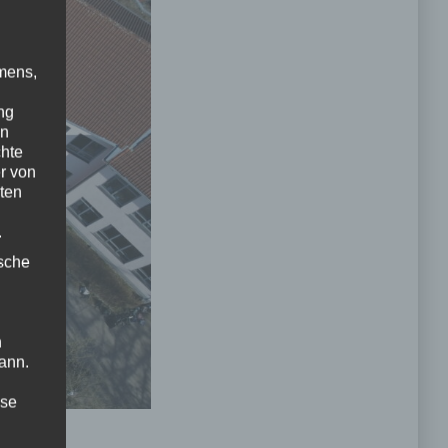
mens,
ng
en
chte
r von
ten
.
ische
n
ann.
ise