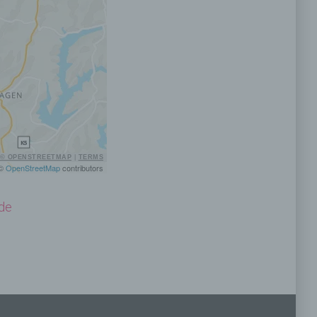
lichen
 die
© OPENSTREETMAP
|
TERMS
 ©
OpenStreetMap
contributors
de
hren
en,
die
oder