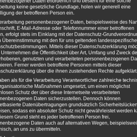
nenbezogener Daten erforderlich und besteht für eine solche
beitung keine gesetzliche Grundlage, holen wir generell eine
lligung der betroffenen Person ein.
erarbeitung personenbezogener Daten, beispielsweise des Na
nschrift, E-Mail-Adresse oder Telefonnummer einer betroffenen
n, erfolgt stets im Einklang mit der Datenschutz-Grundverordnu
n Übereinstimmung mit den für uns geltenden landesspezifisch
schutzbestimmungen. Mittels dieser Datenschutzerklärung mö
 Unternehmen die Öffentlichkeit über Art, Umfang und Zweck de
rhobenen, genutzten und verarbeiteten personenbezogenen Da
mieren. Ferner werden betroffene Personen mittels dieser
schutzerklärung über die ihnen zustehenden Rechte aufgeklärt
aben als für die Verarbeitung Verantwortlicher zahlreiche techn
rganisatorische Maßnahmen umgesetzt, um einen möglichst
nlosen Schutz der über diese Internetseite verarbeiteten
nenbezogenen Daten sicherzustellen. Dennoch können
netbasierte Datenübertragungen grundsätzlich Sicherheitslücke
isen, sodass ein absoluter Schutz nicht gewährleistet werden k
iesem Grund steht es jeder betroffenen Person frei,
nenbezogene Daten auch auf alternativen Wegen, beispielswe
onisch, an uns zu übermitteln.