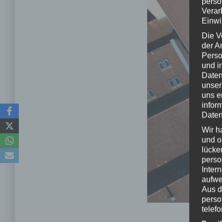
perso
Verar
Einwi
Die V
der A
Perso
und i
Daten
unser
uns e
infor
Daten
Wir h
und o
lücke
perso
Inter
aufwe
Aus d
perso
telef