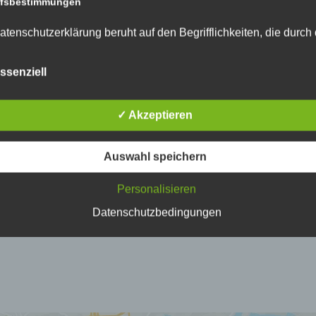
ffsbestimmungen
atenschutzerklärung beruht auf den Begrifflichkeiten, die durch
äischen Richtlinien- und Verordnungsgeber beim Erlass der
schutz-Grundverordnung (DS-GVO) verwendet wurden. Unser
ssenziell
schutzerklärung soll sowohl für die Öffentlichkeit als auch für u
n und Geschäftspartner einfach lesbar und verständlich sein.
zu gewährleisten, möchten wir vorab die verwendeten
✓ Akzeptieren
flichkeiten erläutern.
erwenden in dieser Datenschutzerklärung unter anderem die
nden Begriffe:
Auswahl speichern
Personalisieren
a) personenbezogene Daten
Datenschutzbedingungen
Personenbezogene Daten sind alle Informationen, die sich auf 
identifizierte oder identifizierbare natürliche Person (im Folgen
„betroffene Person") beziehen. Als identifizierbar wird eine natü
Person angesehen, die direkt oder indirekt, insbesondere mittel
Zuordnung zu einer Kennung wie einem Namen, zu einer
Kennnummer, zu Standortdaten, zu einer Online-Kennung oder
einem oder mehreren besonderen Merkmalen, die Ausdruck de