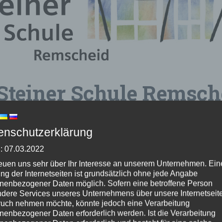
Steiner Schule Remsch
m 11. März 2022
enschutzerklärung
: 07.03.2022
sik und Bewegung ein Zeichen für den Frieden setzen. Mit
reuen uns sehr über Ihr Interesse an unserem Unternehmen. Ein
ir gemeinsam das Lied „
Give Peace a Chance
“ gesungen u
ng der Internetseiten ist grundsätzlich ohne jede Angabe
nenbezogener Daten möglich. Sofern eine betroffene Person
rmativ ein Friedenssymbol geschaffen. Besonders die fr
dere Services unseres Unternehmens über unsere Internetseite
hat uns Erwachsene sehr beeindruckt.
uch nehmen möchte, könnte jedoch eine Verarbeitung
nenbezogener Daten erforderlich werden. Ist die Verarbeitung