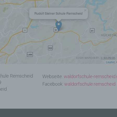
physischen, physiologischen, genetischen, psychischen,
wirtschaftlichen, kulturellen oder sozialen Identität dieser natür
×
Person sind, identifiziert werden kann.
Rudolf Steiner Schule Remscheid
b) betroffene Person
Betroffene Person ist jede identifizierte oder identifizierbare
natürliche Person, deren personenbezogene Daten von dem für
Verarbeitung Verantwortlichen verarbeitet werden.
©2026 MAPQUEST,
© MAPBOX
,
Leaflet
,
c) Verarbeitung
Schule Remscheid
Webseite:
waldorfschule-remscheid.
9
Verarbeitung ist jeder mit oder ohne Hilfe automatisierter Verfa
Facebook:
waldorfschule.remscheid
ausgeführte Vorgang oder jede solche Vorgangsreihe im
eid
Zusammenhang mit personenbezogenen Daten wie das Erheb
das Erfassen, die Organisation, das Ordnen, die Speicherung, 
Anpassung oder Veränderung, das Auslesen, das Abfragen, die
Verwendung, die Offenlegung durch Übermittlung, Verbreitung 
eine andere Form der Bereitstellung, den Abgleich oder die