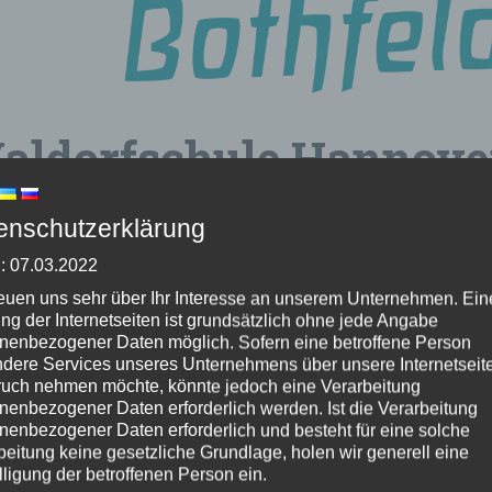
Waldorfschule Hannove
d
enschutzerklärung
: 07.03.2022
m 11. März 2022
reuen uns sehr über Ihr Interesse an unserem Unternehmen. Ein
ng der Internetseiten ist grundsätzlich ohne jede Angabe
nenbezogener Daten möglich. Sofern eine betroffene Person
hulgemeinschaft (alle Klassen): Wir haben
Dona nobis p
dere Services unseres Unternehmens über unsere Internetseite
uch nehmen möchte, könnte jedoch eine Verarbeitung
ren ein ukrainisches Lied ein. Wir werden das Friedenssi
nenbezogener Daten erforderlich werden. Ist die Verarbeitung
en dieser Aktion!
nenbezogener Daten erforderlich und besteht für eine solche
beitung keine gesetzliche Grundlage, holen wir generell eine
lligung der betroffenen Person ein.