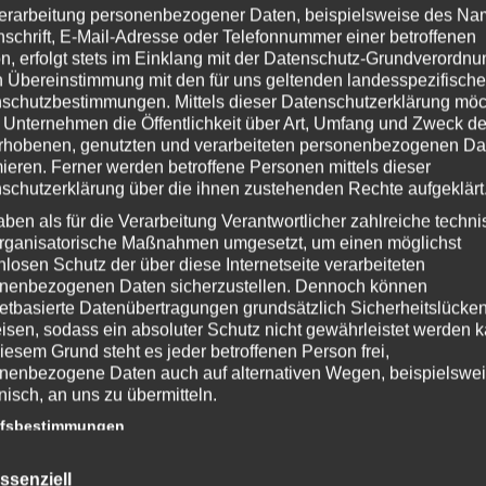
erarbeitung personenbezogener Daten, beispielsweise des Na
nschrift, E-Mail-Adresse oder Telefonnummer einer betroffenen
n, erfolgt stets im Einklang mit der Datenschutz-Grundverordnu
n Übereinstimmung mit den für uns geltenden landesspezifisch
schutzbestimmungen. Mittels dieser Datenschutzerklärung mö
 Unternehmen die Öffentlichkeit über Art, Umfang und Zweck de
rhobenen, genutzten und verarbeiteten personenbezogenen Da
mieren. Ferner werden betroffene Personen mittels dieser
schutzerklärung über die ihnen zustehenden Rechte aufgeklärt
aben als für die Verarbeitung Verantwortlicher zahlreiche techn
rganisatorische Maßnahmen umgesetzt, um einen möglichst
nlosen Schutz der über diese Internetseite verarbeiteten
nenbezogenen Daten sicherzustellen. Dennoch können
netbasierte Datenübertragungen grundsätzlich Sicherheitslücke
isen, sodass ein absoluter Schutz nicht gewährleistet werden k
iesem Grund steht es jeder betroffenen Person frei,
nenbezogene Daten auch auf alternativen Wegen, beispielswe
onisch, an uns zu übermitteln.
ffsbestimmungen
atenschutzerklärung beruht auf den Begrifflichkeiten, die durch
ssenziell