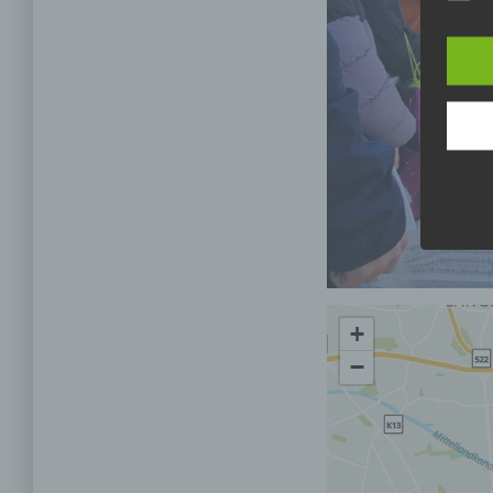
Europ
Daten
Daten
Kunde
dies 
Begrif
Wir v
folge
+
−