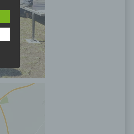
e
nsere
 Um
eine
den
rliche
s
 zu
r
lichen