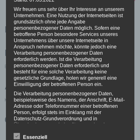
Wir freuen uns sehr über Ihr Interesse an unserem
Unternehmen. Eine Nutzung der Internetseiten ist
grundsätzlich ohne jede Angabe
Recent Posts
personenbezogener Daten möglich. Sofern eine
betroffene Person besondere Services unseres
Unternehmens über unsere Internetseite in
Anspruch nehmen möchte, könnte jedoch eine
Recent Comments
Verarbeitung personenbezogener Daten
erforderlich werden. Ist die Verarbeitung
personenbezogener Daten erforderlich und
Es sind keine Kommentare vorhanden.
besteht für eine solche Verarbeitung keine
gesetzliche Grundlage, holen wir generell eine
Archives
Einwilligung der betroffenen Person ein.
Die Verarbeitung personenbezogener Daten,
beispielsweise des Namens, der Anschrift, E-Mail-
Keine Archive zum Anzeigen.
Adresse oder Telefonnummer einer betroffenen
Person, erfolgt stets im Einklang mit der
Categories
Datenschutz-Grundverordnung und in
Übereinstimmung mit den für uns geltenden
landesspezifischen Datenschutzbestimmungen.
Aktion 2022 Kraniche
Mittels dieser Datenschutzerklärung möchte unser
Essenziell