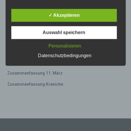
Unternehmen die Öffentlichkeit über Art, Umfang
Aktion 2022-03-11
und Zweck der von uns erhobenen, genutzten und
verarbeiteten personenbezogenen Daten
✓ Akzeptieren
Einrichtungen
informieren. Ferner werden betroffene Personen
mittels dieser Datenschutzerklärung über die ihnen
Kindergärten
zustehenden Rechte aufgeklärt.
Auswahl speichern
Logos
Wir haben als für die Verarbeitung Verantwortlicher
Personalisieren
zahlreiche technische und organisatorische
Schulen
Maßnahmen umgesetzt, um einen möglichst
Datenschutzbedingungen
lückenlosen Schutz der über diese Internetseite
Uncategorized
verarbeiteten personenbezogenen Daten
sicherzustellen. Dennoch können Internetbasierte
Zusammenfassung 11. März
Datenübertragungen grundsätzlich
Sicherheitslücken aufweisen, sodass ein absoluter
Zusammenfassung Kraniche
Schutz nicht gewährleistet werden kann. Aus
diesem Grund steht es jeder betroffenen Person
frei, personenbezogene Daten auch auf
alternativen Wegen, beispielsweise telefonisch, an
uns zu übermitteln.
Begriffsbestimmungen